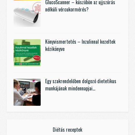
GlucoScanner – küszöbön az ujjszúrás
nélküli vércukormérés?
Könyvismertetés – Inzulinnal kezeltek
kézikönyve
Egy szakrendelőben dolgozó dietetikus
munkájának mindennapjai…
Diétás receptek