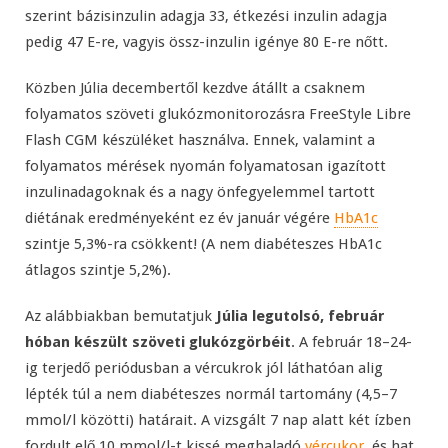
szerint bázisinzulin adagja 33, étkezési inzulin adagja
pedig 47 E-re, vagyis össz-inzulin igénye 80 E-re nőtt.
Közben Júlia decembertől kezdve átállt a csaknem
folyamatos szöveti glukózmonitorozásra FreeStyle Libre
Flash CGM készüléket használva. Ennek, valamint a
folyamatos mérések nyomán folyamatosan igazított
inzulinadagoknak és a nagy önfegyelemmel tartott
diétának eredményeként ez év január végére
HbA1c
szintje 5,3%-ra csökkent! (A nem diabéteszes HbA1c
átlagos szintje 5,2%).
Az alábbiakban bemutatjuk
Júlia legutolsó, február
hóban készült szöveti glukózgörbéit
. A február 18–24-
ig terjedő periódusban a vércukrok jól láthatóan alig
lépték túl a nem diabéteszes normál tartomány (4,5–7
mmol/l közötti) határait. A vizsgált 7 nap alatt két ízben
fordult elő 10 mmol/l-t kissé meghaladó
vércukor
, és hat