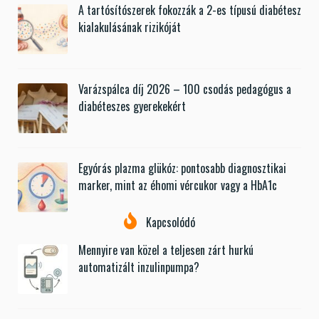
A tartósítószerek fokozzák a 2-es típusú diabétesz
kialakulásának rizikóját
Varázspálca díj 2026 – 100 csodás pedagógus a
diabéteszes gyerekekért
Egyórás plazma glükóz: pontosabb diagnosztikai
marker, mint az éhomi vércukor vagy a HbA1c
Kapcsolódó
Mennyire van közel a teljesen zárt hurkú
automatizált inzulinpumpa?