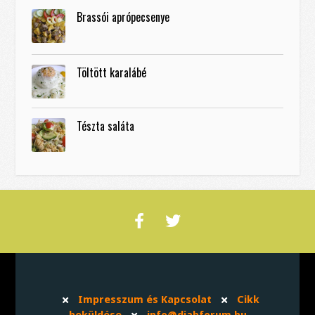
Brassói aprópecsenye
Töltött karalábé
Tészta saláta
Impresszum és Kapcsolat
Cikk
beküldése
info@diabforum.hu