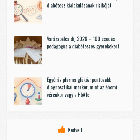
diabétesz kialakulásának rizikóját
Varázspálca díj 2026 – 100 csodás
pedagógus a diabéteszes gyerekekért
Egyórás plazma glükóz: pontosabb
diagnosztikai marker, mint az éhomi
vércukor vagy a HbA1c
Kedvelt