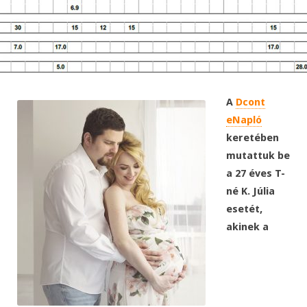
A
Dcont
eNapló
keretében
mutattuk be
a 27 éves T-
né K. Júlia
esetét,
akinek a