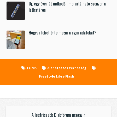
Új, egy éven át működő, implantálható szenzor a
láthatáron
Hogyan lehet értelmezni a cgm adatokat?
CGMS
diabéteszes terhesség
FreeStyle Libre Flash
A legfrissebb Diabfórum magazin