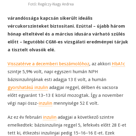
Fotó: Regéczy-Nagy Andrea
várandóssága kapcsán sikerült ideális
vércukorszinteket biztosítani. Ezúttal – újabb három
hónap elteltével és a március idusára várható szülés
előtt – legutóbbi CGM-es vizsgálati eredményei tárjuk
a tisztelt olvasók elé.
Visszatérve a decemberi beszámolóhoz
, az akkori
HbA1c
szintje 5,9% volt, napi egyszeri humán NPH
bázisinzulinjának esti adagja 13 E volt, a humán
gyorshatású inzulin
adagjai reggel, délben és vacsora
előtt egyaránt 13–13 E körül mozogtak. Így a november
végi napi össz-
inzulin
mennyisége 52 E volt.
Az ez év februári
inzulin
adagjai a következő szintre
emelkedtek: bázisinzulinja reggel 5, lefekvés előtt 28 E-et
tett ki, étkezési inzulinjai pedig 15–16–16 E-et. Ezek