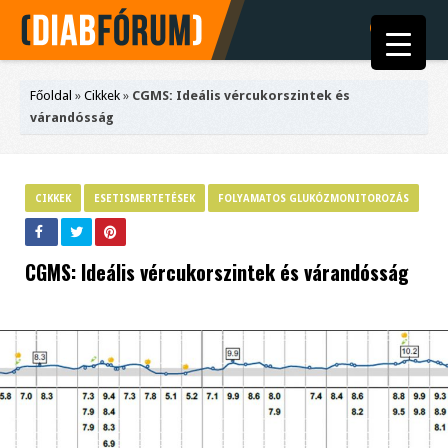
Főoldal
»
Cikkek
»
CGMS: Ideális vércukorszintek és
várandósság
CIKKEK
ESETISMERTETÉSEK
FOLYAMATOS GLUKÓZMONITOROZÁS
CGMS: Ideális vércukorszintek és várandósság