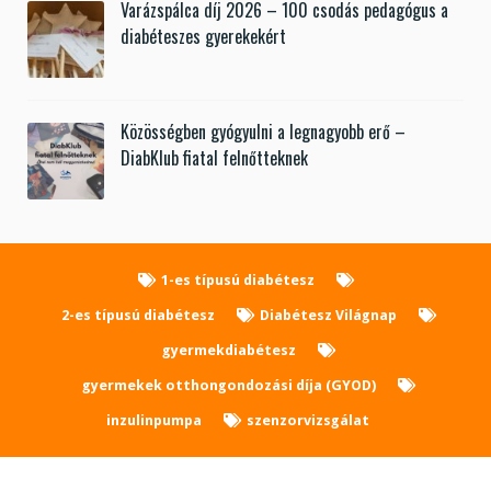
Varázspálca díj 2026 – 100 csodás pedagógus a
diabéteszes gyerekekért
Közösségben gyógyulni a legnagyobb erő –
DiabKlub fiatal felnőtteknek
1-es típusú diabétesz
2-es típusú diabétesz
Diabétesz Világnap
gyermekdiabétesz
gyermekek otthongondozási díja (GYOD)
inzulinpumpa
szenzorvizsgálat