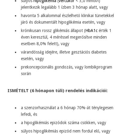
súlyos
hipoglikémia
(
vércukor
< 3,0 mmol/l)
jelentkezik legalább 1 ízben 3 hónap alatt, vagy
havonta 5 alkalommal észlelhető klinikai tünetekkel
járó és dokumentált hipoglikémia esetén, vagy
krónikusan rossz glikémiás állapot (
HbA1c
érték 1
éven keresztül, 4 méréssel megerősítve minden
esetben 8,0% felett), vagy
várandósság idejére, illetve gesztációs diabetes
esetén, vagy
prekoncepcionális gondozás, vagy lombikprogram
során
ISMÉTELT (6 hónapon túli) rendelés indikációi:
a szenzorhasználat a 6 hónap 70%-át ténylegesen
lefedi, és
a hipoglikémiás epizódok száma csökken, vagy
súlyos hipoglikémiás epizód nem fordul elő, vagy