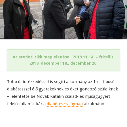
Az eredeti cikk megjelenése: 2019.11.14. –
frissült:
2019. december 18., december 20.
Több új intézkedéssel is segíti a kormány az 1-es típusú
diabétesszel élő gyerekeknek és őket gondozó szüleiknek
– jelentette be Novák Katalin család- és ifjúságügyért
felelős államtitkár a
diabétesz világnap
alkalmából.