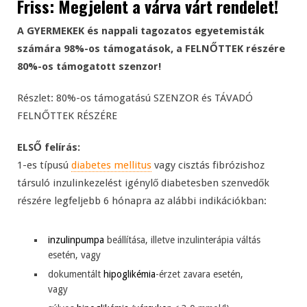
Friss: Megjelent a várva várt rendelet!
A GYERMEKEK és nappali tagozatos egyetemisták
számára 98%-os támogatások, a FELNŐTTEK részére
80%-os támogatott szenzor!
Részlet: 80%-os támogatású SZENZOR és TÁVADÓ
FELNŐTTEK RÉSZÉRE
ELSŐ felírás:
1-es típusú
diabetes mellitus
vagy cisztás fibrózishoz
társuló inzulinkezelést igénylő diabetesben szenvedők
részére legfeljebb 6 hónapra az alábbi indikációkban:
inzulinpumpa
beállítása, illetve inzulinterápia váltás
esetén, vagy
dokumentált
hipoglikémia
-érzet zavara esetén,
vagy