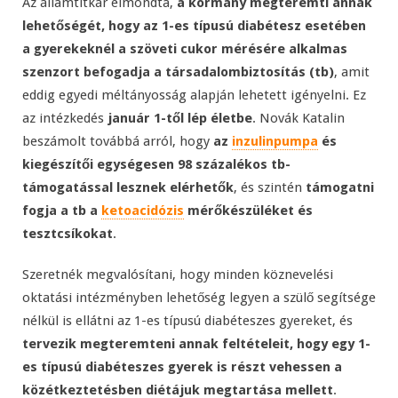
Az államtitkár elmondta,
a kormány megteremti annak
lehetőségét, hogy az 1-es típusú diabétesz esetében
a gyerekeknél a szöveti cukor mérésére alkalmas
szenzort befogadja a társadalombiztosítás (tb)
, amit
eddig egyedi méltányosság alapján lehetett igényelni. Ez
az intézkedés
január 1-től lép életbe
. Novák Katalin
beszámolt továbbá arról, hogy
az
inzulinpumpa
és
kiegészítői egységesen 98 százalékos tb-
támogatással lesznek elérhetők
, és szintén
támogatni
fogja a tb a
ketoacidózis
mérőkészüléket és
tesztcsíkokat
.
Szeretnék megvalósítani, hogy minden köznevelési
oktatási intézményben lehetőség legyen a szülő segítsége
nélkül is ellátni az 1-es típusú diabéteszes gyereket, és
tervezik megteremteni annak feltételeit, hogy egy 1-
es típusú diabéteszes gyerek is részt vehessen a
közétkeztetésben diétájuk megtartása mellett
.