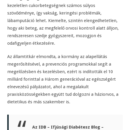
kezeletlen cukorbetegségnek számos súlyos
szövődménye, így vakság, keringési problémák,
lábamputáció lehet. Kiemelte, szintén elengedhetetlen,
hogy aki beteg, az megfelelő orvosi kontroll alatt álljon,
rendszeresen szedje gyógyszereit, mozogjon és
odafigyeljen étkezésére.
Az államtitkár elmondta, a kormány az alapellátás
megerősítésével, a prevenciós programokkal segít a
megelőzésben és kezelésben, ezért is indították el 10
milliárd forinttal a Három generációval az egészségért
elnevezésű pályázatot, ahol a megalakult
praxisközösségekben együtt tud dolgozni a háziorvos, a
dietetikus és más szakember is.
Az IDB – Ifjúsági Diabétesz Blog –