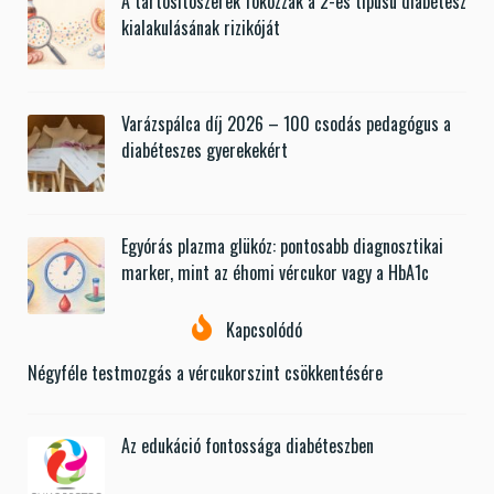
A tartósítószerek fokozzák a 2-es típusú diabétesz
kialakulásának rizikóját
Varázspálca díj 2026 – 100 csodás pedagógus a
diabéteszes gyerekekért
Egyórás plazma glükóz: pontosabb diagnosztikai
marker, mint az éhomi vércukor vagy a HbA1c
Kapcsolódó
Négyféle testmozgás a vércukorszint csökkentésére
Az edukáció fontossága diabéteszben