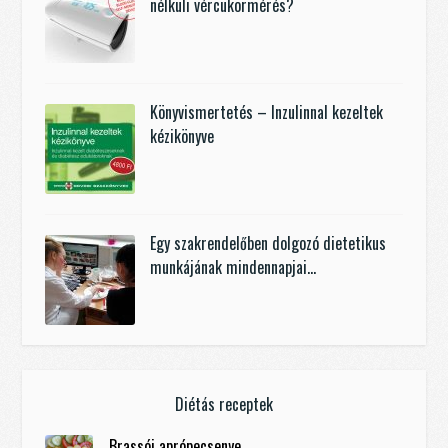
nélküli vércukormérés?
Könyvismertetés – Inzulinnal kezeltek
kézikönyve
Egy szakrendelőben dolgozó dietetikus
munkájának mindennapjai…
Diétás receptek
Brassói aprópecsenye