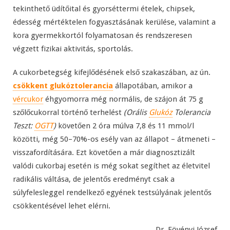
tekinthető üdítőital és gyorséttermi ételek, chipsek,
édesség mértéktelen fogyasztásának kerülése, valamint a
kora gyermekkortól folyamatosan és rendszeresen
végzett fizikai aktivitás, sportolás.
A cukorbetegség kifejlődésének első szakaszában, az ún.
csökkent glukóztolerancia
állapotában, amikor a
vércukor
éhgyomorra még normális, de szájon át 75 g
szőlőcukorral történő terhelést
(Orális
Glukóz
Tolerancia
Teszt:
OGTT
)
követően 2 óra múlva 7,8 és 11 mmol/l
közötti, még 50–70%-os esély van az állapot – átmeneti –
visszafordítására. Ezt követően a már diagnosztizált
valódi cukorbaj esetén is még sokat segíthet az életvitel
radikális váltása, de jelentős eredményt csak a
súlyfelesleggel rendelkező egyének testsúlyának jelentős
csökkentésével lehet elérni.
Dr. Fövényi József