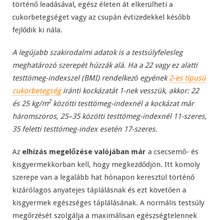
történő leadásával, egész életen át elkerülheti a
cukorbetegséget vagy az csupán évtizedekkel később
fejlődik ki nála.
A legújabb szakirodalmi adatok is a testsúlyfelesleg
meghatározó szerepét húzzák alá. Ha a 22 vagy ez alatti
testtömeg-indexszel (BMI) rendelkező egyének
2-es típusú
cukorbetegség
iránti kockázatát 1-nek vesszük, akkor: 22
2
és 25 kg/m
közötti testtömeg-indexnél a kockázat már
háromszoros, 25–35 közötti testtömeg-indexnél 11-szeres,
35 feletti testtömeg-index esetén 17-szeres.
Az
elhízás megelőzése valójában már
a csecsemő- és
kisgyermekkorban kell, hogy megkezdődjön. Itt komoly
szerepe van a legalább hat hónapon keresztül történő
kizárólagos anyatejes táplálásnak és ezt követően a
kisgyermek egészséges táplálásának. A normális testsúly
megőrzését szolgálja a maximálisan egészségtelennek