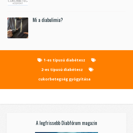
Mi a diabulimia?
1-es típusú diabétesz
2-es típusú diabétesz
cukorbetegség gyógyítása
A legfrissebb Diabfórum magazin