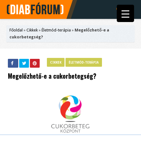
Főoldal
»
Cikkek
»
Életmód-terápia
»
Megelőzhető-e a
cukorbetegség?
CIKKEK
ÉLETMÓD-TERÁPIA
Megelőzhető-e a cukorbetegség?