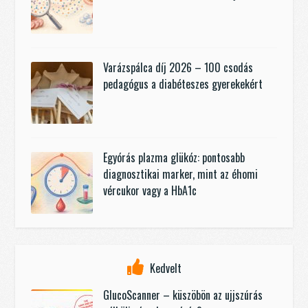
Varázspálca díj 2026 – 100 csodás
pedagógus a diabéteszes gyerekekért
Egyórás plazma glükóz: pontosabb
diagnosztikai marker, mint az éhomi
vércukor vagy a HbA1c
Kedvelt
GlucoScanner – küszöbön az ujjszúrás