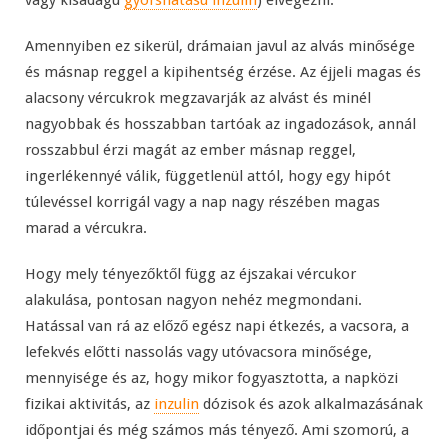
Amennyiben ez sikerül, drámaian javul az alvás minősége
és másnap reggel a kipihentség érzése. Az éjjeli magas és
alacsony vércukrok megzavarják az alvást és minél
nagyobbak és hosszabban tartóak az ingadozások, annál
rosszabbul érzi magát az ember másnap reggel,
ingerlékennyé válik, függetlenül attól, hogy egy hipót
túlevéssel korrigál vagy a nap nagy részében magas
marad a vércukra.
Hogy mely tényezőktől függ az éjszakai vércukor
alakulása, pontosan nagyon nehéz megmondani.
Hatással van rá az előző egész napi étkezés, a vacsora, a
lefekvés előtti nassolás vagy utóvacsora minősége,
mennyisége és az, hogy mikor fogyasztotta, a napközi
fizikai aktivitás, az
inzulin
dózisok és azok alkalmazásának
időpontjai és még számos más tényező. Ami szomorú, a