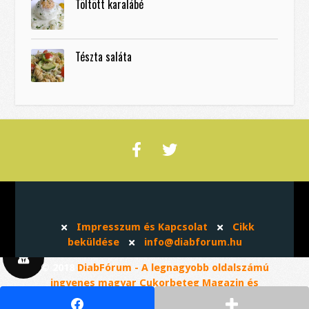
Töltött karalábé
Tészta saláta
Impresszum és Kapcsolat
Cikk
beküldése
info@diabforum.hu
© 2018
DiabFórum - A legnagyobb oldalszámú
ingyenes magyar Cukorbeteg Magazin és
Közösség
. Minden jog fenntartva!
Developed &