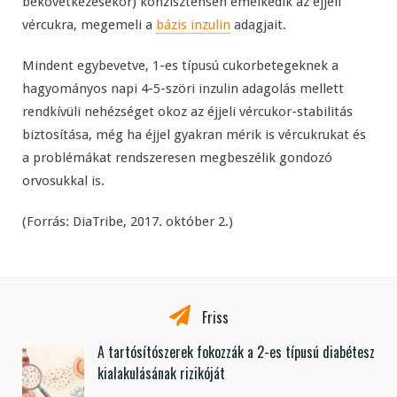
bekövetkezésekor) konzisztensen emelkedik az éjjeli
vércukra, megemeli a
bázis inzulin
adagjait.
Mindent egybevetve, 1-es típusú cukorbetegeknek a
hagyományos napi 4-5-szöri inzulin adagolás mellett
rendkívüli nehézséget okoz az éjjeli vércukor-stabilitás
biztosítása, még ha éjjel gyakran mérik is vércukrukat és
a problémákat rendszeresen megbeszélik gondozó
orvosukkal is.
(Forrás: DiaTribe, 2017. október 2.)
Friss
A tartósítószerek fokozzák a 2-es típusú diabétesz
kialakulásának rizikóját