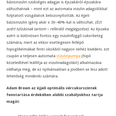
bázisinzulin szükséges adagjai is éjszakáról-éjszakára
változhatnak – mint ezt az automata inzulin adagolókkal
folytatott vizsgálatok bebizonyították. Az éjjeli
bázisinzulin igény akár ± 30–40%-kal is változhat.
(Ezt
azért túlzásnak tartom – referáló megjegyzése)
. Az éjszaka
azért is különösen fontos egy inzulinfüggő cukorbeteg
számára, mert az ekkor esetlegesen fellépő
hipoglikémiákat fenti okokból nagyon nehéz kivédeni. ezt
csupán a teljesen automata
inzulinpumpa
(hipó
közeledtével leállítja az inzulinadagolást) alkalmazása
oldhatja meg, de ez nyilvánvalóan a jövőben se lesz adott
lehetőség mindenki számára.
Adam Brown az éjjeli optimális vércukorszintek
fenntartása érdekében alábbi szabályokhoz tartja
magát: