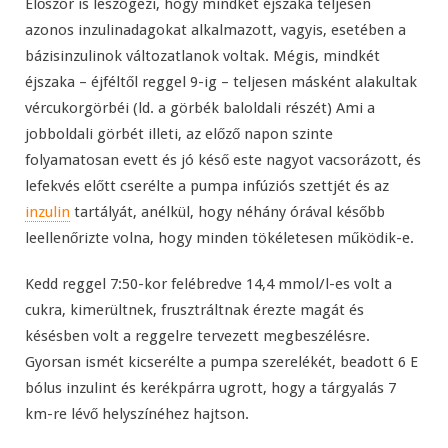
Először is leszögezi, hogy mindkét éjszaka teljesen
azonos inzulinadagokat alkalmazott, vagyis, esetében a
bázisinzulinok változatlanok voltak. Mégis, mindkét
éjszaka – éjféltől reggel 9-ig – teljesen másként alakultak
vércukorgörbéi (ld. a görbék baloldali részét) Ami a
jobboldali görbét illeti, az előző napon szinte
folyamatosan evett és jó késő este nagyot vacsorázott, és
lefekvés előtt cserélte a pumpa infúziós szettjét és az
inzulin
tartályát, anélkül, hogy néhány órával később
leellenőrizte volna, hogy minden tökéletesen működik-e.
Kedd reggel 7:50-kor felébredve 14,4 mmol/l-es volt a
cukra, kimerültnek, frusztráltnak érezte magát és
késésben volt a reggelre tervezett megbeszélésre.
Gyorsan ismét kicserélte a pumpa szerelékét, beadott 6 E
bólus inzulint és kerékpárra ugrott, hogy a tárgyalás 7
km-re lévő helyszínéhez hajtson.