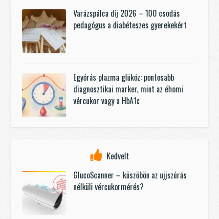
Varázspálca díj 2026 – 100 csodás
pedagógus a diabéteszes gyerekekért
Egyórás plazma glükóz: pontosabb
diagnosztikai marker, mint az éhomi
vércukor vagy a HbA1c
Kedvelt
GlucoScanner – küszöbön az ujjszúrás
nélküli vércukormérés?