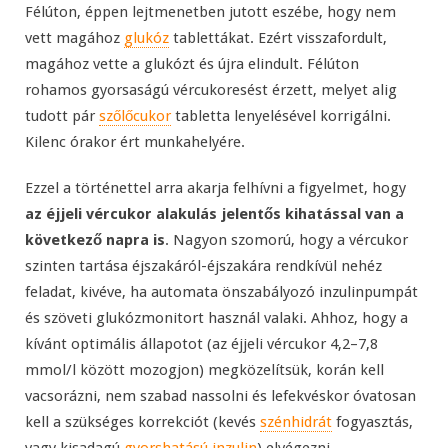
Félúton, éppen lejtmenetben jutott eszébe, hogy nem
vett magához
glukóz
tablettákat. Ezért visszafordult,
magához vette a glukózt és újra elindult. Félúton
rohamos gyorsaságú vércukoresést érzett, melyet alig
tudott pár
szőlőcukor
tabletta lenyelésével korrigálni.
Kilenc órakor ért munkahelyére.
Ezzel a történettel arra akarja felhívni a figyelmet, hogy
az éjjeli vércukor alakulás jelentős kihatással van a
következő napra is
. Nagyon szomorú, hogy a vércukor
szinten tartása éjszakáról-éjszakára rendkívül nehéz
feladat, kivéve, ha automata önszabályozó inzulinpumpát
és szöveti glukózmonitort használ valaki. Ahhoz, hogy a
kívánt optimális állapotot (az éjjeli vércukor 4,2–7,8
mmol/l között mozogjon) megközelítsük, korán kell
vacsorázni, nem szabad nassolni és lefekvéskor óvatosan
kell a szükséges korrekciót (kevés
szénhidrát
fogyasztás,
vagy kisadagú
gyorshatású inzulin
) elvégezni.