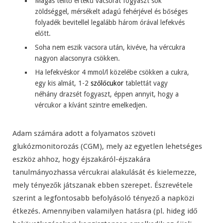
Magas telítő értékű vacsorát fogyaszt sok
zöldséggel, mérsékelt adagú fehérjével és bőséges
folyadék bevitellel legalább három órával lefekvés
előtt.
Soha nem eszik vacsora után, kivéve, ha vércukra
nagyon alacsonyra csökken.
Ha lefekvéskor 4 mmol/l közelébe csökken a cukra,
egy kis almát, 1-2
szőlőcukor
tablettát vagy
néhány drazsét fogyaszt, éppen annyit, hogy a
vércukor a kívánt szintre emelkedjen.
Adam számára adott a folyamatos szöveti
glukózmonitorozás (CGM), mely az egyetlen lehetséges
eszköz ahhoz, hogy éjszakáról-éjszakára
tanulmányozhassa vércukrai alakulását és kielemezze,
mely tényezők játszanak ebben szerepet. Észrevétele
szerint a legfontosabb befolyásoló tényező a napközi
étkezés. Amennyiben valamilyen hatásra (pl. hideg idő