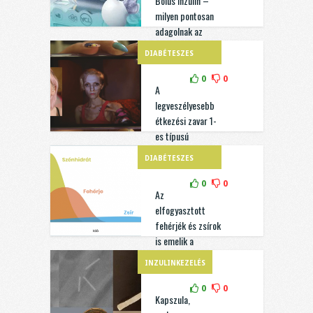
Bólus inzulin –
milyen pontosan
adagolnak az
inzulinpumpák?
DIABÉTESZES
DIÉTA
0
0
A
legveszélyesebb
étkezési zavar 1-
es típusú
fiataloknál a
DIABÉTESZES
diabulimia
DIÉTA
0
0
Az
elfogyasztott
fehérjék és zsírok
is emelik a
vércukrot!
INZULINKEZELÉS
0
0
Kapszula,