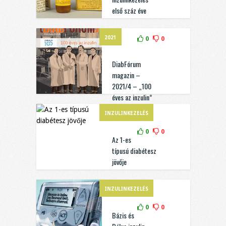
első száz éve
2021
0
0
DiabFórum
magazin –
2021/4 – „100
éves az inzulin”
INZULINKEZELÉS
0
0
Az 1-es
típusú diabétesz
jövője
INZULINKEZELÉS
0
0
Bázis és