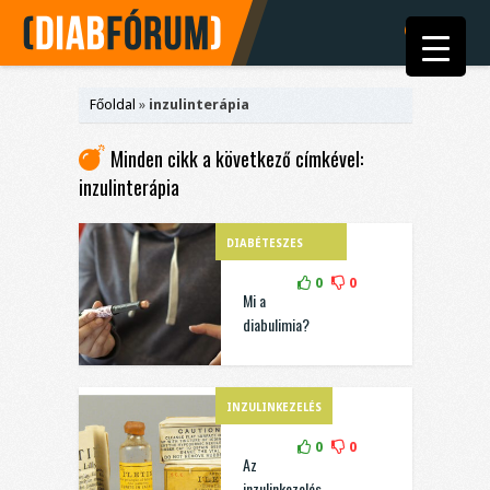
Főoldal
»
inzulinterápia
Minden cikk a következő címkével:
inzulinterápia
DIABÉTESZES
DIÉTA
0
0
Mi a
diabulimia?
INZULINKEZELÉS
0
0
Az
inzulinkezelés