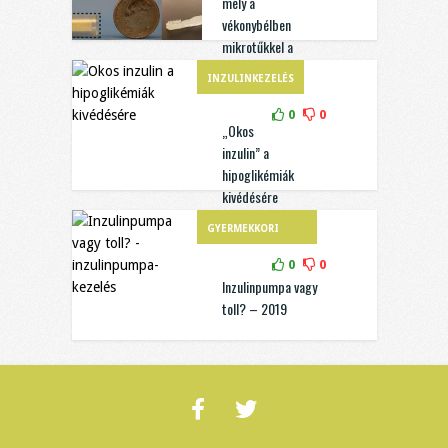
mely a
vékonybélben
mikrotűkkel a
bélfalba juttatja
INZULINKEZELÉS
az inzulint
0
0
„Okos
inzulin” a
hipoglikémiák
kivédésére
GYERMEKKORI
DIABÉTESZ
0
0
Inzulinpumpa vagy
toll? – 2019