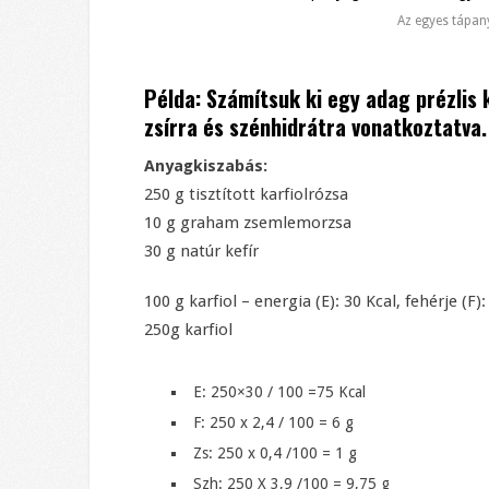
Az egyes tápan
Példa: Számítsuk ki egy adag prézlis 
zsírra és szénhidrátra vonatkoztatva.
Anyagkiszabás:
250 g tisztított karfiolrózsa
10 g graham zsemlemorzsa
30 g natúr kefír
100 g karfiol – energia (E): 30 Kcal, fehérje (F): 
250g karfiol
E: 250×30 / 100 =75 Kcal
F: 250 x 2,4 / 100 = 6 g
Zs: 250 x 0,4 /100 = 1 g
Szh: 250 X 3,9 /100 = 9,75 g