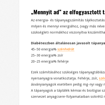
„Mennyit ad” az elfogyasztott 
Az energia- és tápanyagszámítás tájékoztatást
milyen és mennyi energiához, (vagy más néven 
szükségleti normákhoz viszonyítva kiszámítha
Diabéteszben általánosan javasolt tápany
45–50 energia%
szénhidrát
25–30 energia% zsír
20–25 energia% fehérje
Ezek számításához szükséges tápanyagtáblázat, 
nyersanyagra vonatkoztatja. Fehérje, zsír,
szé
ásványianyagok esetében pedig mg-nyi vagy 
A tápanyagok a táplálék kémiai és biológiai 
szervezet anyagcsere-folyamataiban sokrétű 