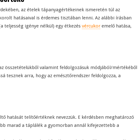
dekében, az ételek tápanyagértékeinek ismeretén túl az
orolt hatásaival is érdemes tisztában lenni. Az alábbi írásban
 teljesség igénye nélkül) egy étkezés
vércukor
emelő hatása,
az összetételükből valamint feldolgozásuk módjából/mértékéből
sá tesznek arra, hogy az emésztőrendszer feldolgozza, a
keltő hatását telítőértéknek nevezzük. E kérdésben meghatározó
vább marad a táplálék a gyomorban annál kifejezettebb a