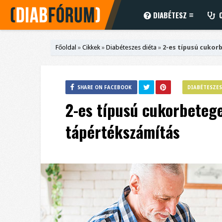
DIABÉTESZ
C
Főoldal
»
Cikkek
»
Diabéteszes diéta
»
2-es típusú cuko
SHARE ON FACEBOOK
DIABÉTESZES
2-es típusú cukorbeteg
tápértékszámítás