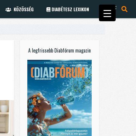
KÖZÖSSÉG
DIABÉTESZ LEXIKON
A legfrissebb Diabfórum magazin