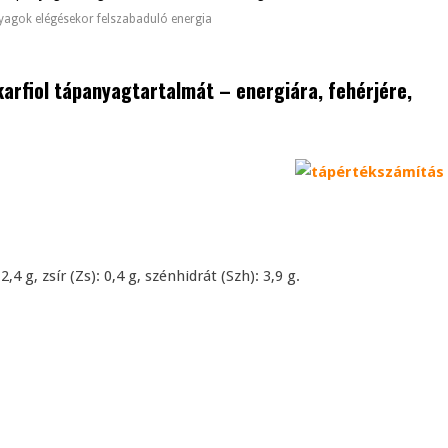
yagok elégésekor felszabaduló energia
karfiol tápanyagtartalmát – energiára, fehérjére,
2,4 g, zsír (Zs): 0,4 g, szénhidrát (Szh): 3,9 g.