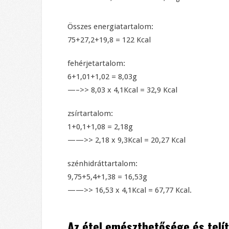
Összes energiatartalom:
75+27,2+19,8 = 122 Kcal
fehérjetartalom:
6+1,01+1,02 = 8,03g
—–>> 8,03 x 4,1Kcal = 32,9 Kcal
zsírtartalom:
1+0,1+1,08 = 2,18g
——>> 2,18 x 9,3Kcal = 20,27 Kcal
szénhidráttartalom:
9,75+5,4+1,38 = 16,53g
——>> 16,53 x 4,1Kcal = 67,77 Kcal.
Az étel emészthetősége és telí