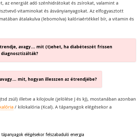
t, az energiát adó szénhidrátokat és zsírokat, valamint a
sztvevő vitaminokat és ásványianyagokat. Az elfogyasztott
amatában átalakulva (lebomolva) kalóriaértékkel bír, a vitamin és
rendje, avagy… mit (t)ehet, ha diabéteszét frissen
diagnosztizálták?
avagy… mit, hogyan illesszen az étrendjébe?
sd zsúl) illetve a kiloJoule (jelölése J és kJ), mostanában azonban
kalória
/ kilokalória (Kcal). A tápanyagok elégésekor a