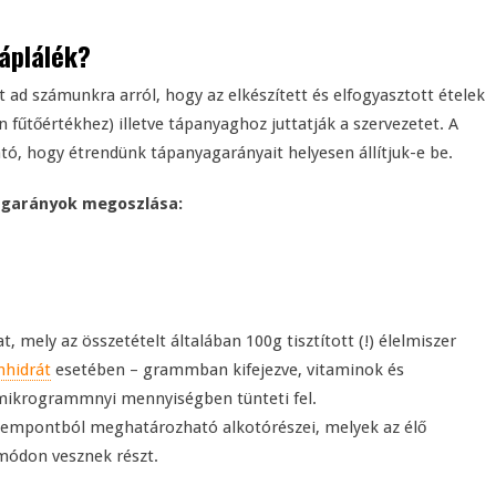
táplálék?
 ad számunkra arról, hogy az elkészített és elfogyasztott ételek
fűtőértékhez) illetve tápanyaghoz juttatják a szervezetet. A
tó, hogy étrendünk tápanyagarányait helyesen állítjuk-e be.
agarányok megoszlása:
mely az összetételt általában 100g tisztított (!) élelmiszer
nhidrát
esetében – grammban kifejezve, vitaminok és
mikrogrammnyi mennyiségben tünteti fel.
szempontból meghatározható alkotórészei, melyek az élő
módon vesznek részt.