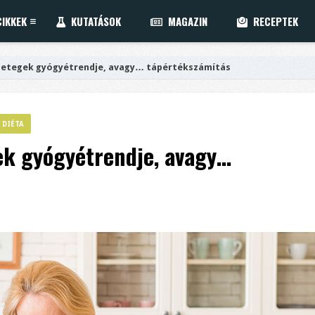
IKKEK
KUTATÁSOK
MAGAZIN
RECEPTEK
rbetegek gyógyétrendje, avagy… tápértékszámítás
 DIÉTA
ek gyógyétrendje, avagy…