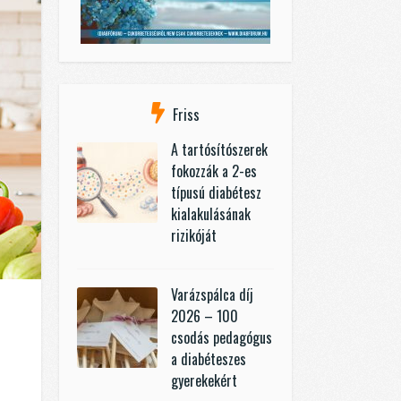
Friss
A tartósítószerek
fokozzák a 2-es
típusú diabétesz
kialakulásának
rizikóját
Varázspálca díj
2026 – 100
csodás pedagógus
a diabéteszes
gyerekekért