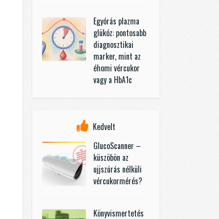
Egyórás plazma
glükóz: pontosabb
diagnosztikai
marker, mint az
éhomi vércukor
vagy a HbA1c
Kedvelt
GlucoScanner –
küszöbön az
ujjszúrás nélküli
vércukormérés?
Könyvismertetés