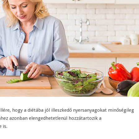
llére, hogy a diétába jól illeszkedő nyersanyagokat minőségileg
ehhez azonban elengedhetetlenül hozzátartozik a
 is.