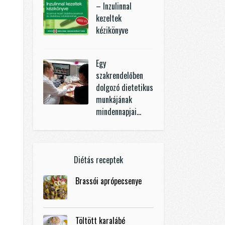
– Inzulinnal
kezeltek
kézikönyve
Egy
szakrendelőben
dolgozó dietetikus
munkájának
mindennapjai…
Diétás receptek
Brassói aprópecsenye
Töltött karalábé