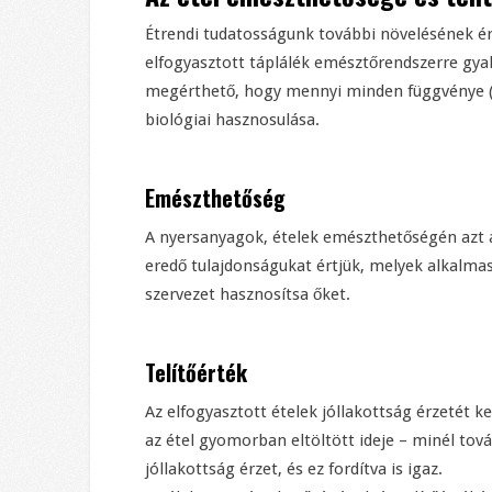
Étrendi tudatosságunk további növelésének ér
elfogyasztott táplálék emésztőrendszerre gyak
megérthető, hogy mennyi minden függvénye (a
biológiai hasznosulása.
Emészthetőség
A nyersanyagok, ételek emészthetőségén azt 
eredő tulajdonságukat értjük, melyek alkalmas
szervezet hasznosítsa őket.
Telítőérték
Az elfogyasztott ételek jóllakottság érzetét 
az étel gyomorban eltöltött ideje – minél to
jóllakottság érzet, és ez fordítva is igaz.