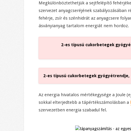
Megkülönböztethetjük a sejtfelépítő fehérjéke
szervezet anyagcseréjének szabályozásában ré
fehérje, zsír és szénhidrát az anyagcsere foly
ásványianyag tartalom energiát nem hordoz.
2-es típusú cukorbetegek gyógyét
2-es típusú cukorbetegek gyógyétrendje, 
Az energia hivatalos mértékegysége a Joule (ejt
sokkal elterjedtebb a tápértékszámolásban a
szervezetben energia szabadul fel.