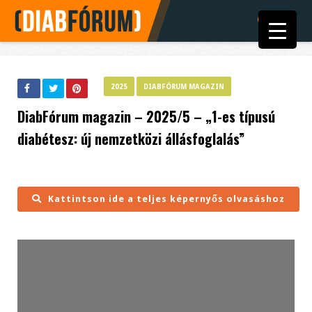
2025
DIABFÓRUM MAGAZIN
DiabFórum magazin – 2025/5 – „1-es típusú
diabétesz: új nemzetközi állásfoglalás”
Kattintson ide a teljes képernyős olvasáshoz