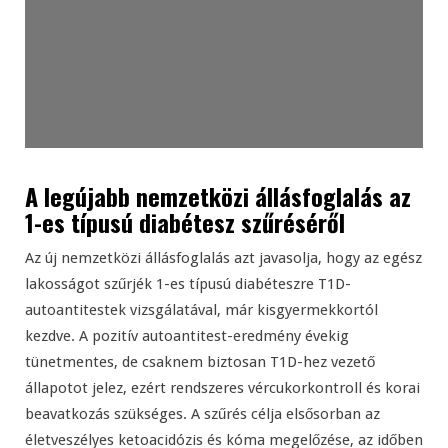
A legújabb nemzetközi állásfoglalás az
1-es típusú diabétesz szűréséről
Az új nemzetközi állásfoglalás azt javasolja, hogy az egész
lakosságot szűrjék 1-es típusú diabéteszre T1D-
autoantitestek vizsgálatával, már kisgyermekkortól
kezdve. A pozitív autoantitest-eredmény évekig
tünetmentes, de csaknem biztosan T1D-hez vezető
állapotot jelez, ezért rendszeres vércukorkontroll és korai
beavatkozás szükséges. A szűrés célja elsősorban az
életveszélyes ketoacidózis és kóma megelőzése, az időben