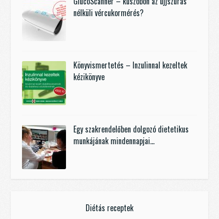
GlucoScanner – küszöbön az ujjszúrás
nélküli vércukormérés?
Könyvismertetés – Inzulinnal kezeltek
kézikönyve
Egy szakrendelőben dolgozó dietetikus
munkájának mindennapjai…
Diétás receptek