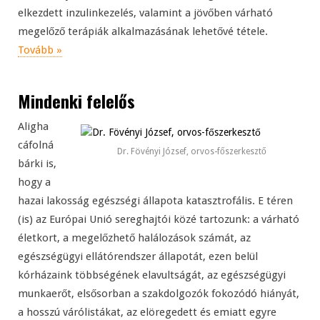
elkezdett inzulinkezelés, valamint a jövőben várható
megelőző terápiák alkalmazásának lehetővé tétele.
Tovább »
Mindenki felelős
Aligha
cáfolná
Dr. Fövényi József, orvos-főszerkesztő
bárki is,
hogy a
hazai lakosság egészségi állapota katasztrofális. E téren
(is) az Európai Unió sereghajtói közé tartozunk: a várható
életkort, a megelőzhető halálozások számát, az
egészségügyi ellátórendszer állapotát, ezen belül
kórházaink többségének elavultságát, az egészségügyi
munkaerőt, elsősorban a szakdolgozók fokozódó hiányát,
a hosszú várólistákat, az elöregedett és emiatt egyre