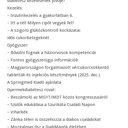
diabétesz kezelésének jövője?
Kezelés:
– Inzulinkezelés a gyakorlatban 6.
– Itt a tél! Milyen cipőt vegyek fel?
– A szigorú glükózkontroll kockázatai
idős cukorbetegeknél
Gyógyszer:
– Bővülni fognak a háziorvosok kompetenciái
– Fontos gyógyszerügyi információk
– Magyarországon forgalmazott vércukorcsökkentő
tabletták és injekciós készítmények (2025. dec.)
A Springmed Kiadó ajánlata
Gyermekdiabétesz rovat:
– Beszámoló az MGYT/MDT közös kongresszusáról
– Szülők edukálása a Szurikáta Családi Napon
– Viharkék
– Zánka télen is összehozza a diabos családokat
– Mozgalmas ősz a DiabManók életében