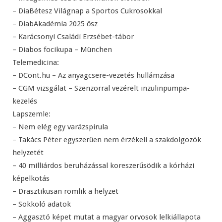
– DiaBétesz Világnap a Sportos Cukrosokkal
– DiabAkadémia 2025 ősz
– Karácsonyi Családi Erzsébet-tábor
– Diabos focikupa – München
Telemedicina:
– DCont.hu – Az anyagcsere-vezetés hullámzása
– CGM vizsgálat – Szenzorral vezérelt inzulinpumpa-
kezelés
Lapszemle:
– Nem elég egy varázspirula
– Takács Péter egyszerűen nem érzékeli a szakdolgozók
helyzetét
– 40 milliárdos beruházással koreszerűsödik a kórházi
képelkotás
– Drasztikusan romlik a helyzet
– Sokkoló adatok
– Aggasztó képet mutat a magyar orvosok lelkiállapota