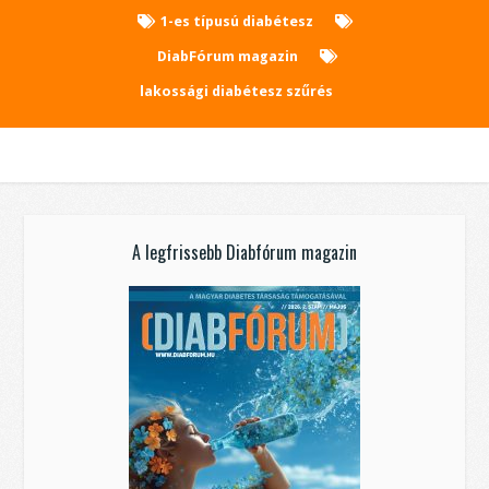
1-es típusú diabétesz
DiabFórum magazin
lakossági diabétesz szűrés
A legfrissebb Diabfórum magazin