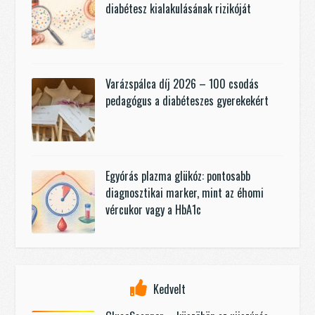
diabétesz kialakulásának rizikóját
Varázspálca díj 2026 – 100 csodás
pedagógus a diabéteszes gyerekekért
Egyórás plazma glükóz: pontosabb
diagnosztikai marker, mint az éhomi
vércukor vagy a HbA1c
Kedvelt