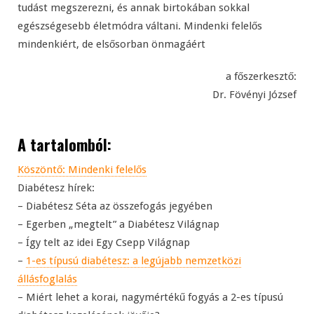
tudást megszerezni, és annak birtokában sokkal
egészségesebb életmódra váltani. Mindenki felelős
mindenkiért, de elsősorban önmagáért
a főszerkesztő:
Dr. Fövényi József
A tartalomból:
Köszöntő: Mindenki felelős
Diabétesz hírek:
– Diabétesz Séta az összefogás jegyében
– Egerben „megtelt” a Diabétesz Világnap
– Így telt az idei Egy Csepp Világnap
–
1-es típusú diabétesz: a legújabb nemzetközi
állásfoglalás
– Miért lehet a korai, nagymértékű fogyás a 2-es típusú