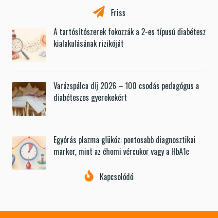
Friss
A tartósítószerek fokozzák a 2-es típusú diabétesz
kialakulásának rizikóját
Varázspálca díj 2026 – 100 csodás pedagógus a
diabéteszes gyerekekért
Egyórás plazma glükóz: pontosabb diagnosztikai
marker, mint az éhomi vércukor vagy a HbA1c
Kapcsolódó