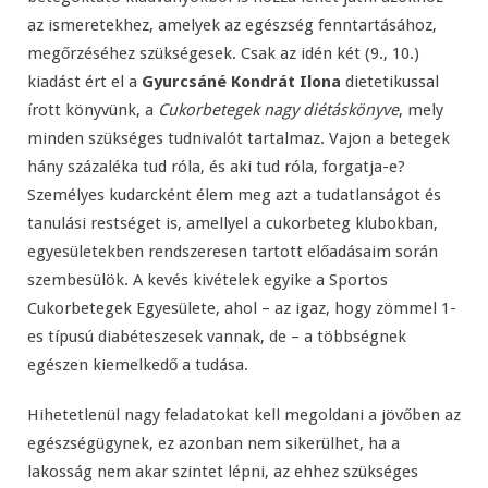
az ismeretekhez, amelyek az egészség fenntartásához,
megőrzéséhez szükségesek. Csak az idén két (9., 10.)
kiadást ért el a
Gyurcsáné Kondrát Ilona
dietetikussal
írott könyvünk, a
Cukorbetegek nagy diétáskönyve
, mely
minden szükséges tudnivalót tartalmaz. Vajon a betegek
hány százaléka tud róla, és aki tud róla, forgatja-e?
Személyes kudarcként élem meg azt a tudatlanságot és
tanulási restséget is, amellyel a cukorbeteg klubokban,
egyesületekben rendszeresen tartott előadásaim során
szembesülök. A kevés kivételek egyike a Sportos
Cukorbetegek Egyesülete, ahol – az igaz, hogy zömmel 1-
es típusú diabéteszesek vannak, de – a többségnek
egészen kiemelkedő a tudása.
Hihetetlenül nagy feladatokat kell megoldani a jövőben az
egészségügynek, ez azonban nem sikerülhet, ha a
lakosság nem akar szintet lépni, az ehhez szükséges