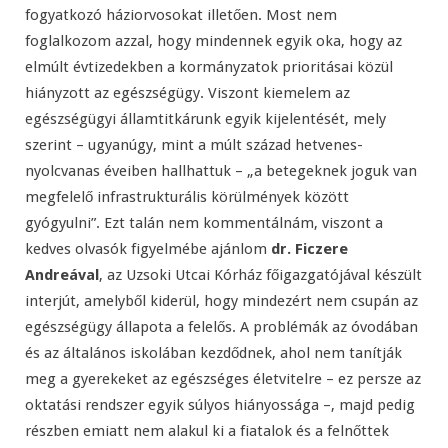
fogyatkozó háziorvosokat illetően. Most nem
foglalkozom azzal, hogy mindennek egyik oka, hogy az
elmúlt évtizedekben a kormányzatok prioritásai közül
hiányzott az egészségügy. Viszont kiemelem az
egészségügyi államtitkárunk egyik kijelentését, mely
szerint – ugyanúgy, mint a múlt század hetvenes-
nyolcvanas éveiben hallhattuk – „a betegeknek joguk van
megfelelő infrastrukturális körülmények között
gyógyulni”. Ezt talán nem kommentálnám, viszont a
kedves olvasók figyelmébe ajánlom
dr. Ficzere
Andreával
, az Uzsoki Utcai Kórház főigazgatójával készült
interjút, amelyből kiderül, hogy mindezért nem csupán az
egészségügy állapota a felelős. A problémák az óvodában
és az általános iskolában kezdődnek, ahol nem tanítják
meg a gyerekeket az egészséges életvitelre – ez persze az
oktatási rendszer egyik súlyos hiányossága –, majd pedig
részben emiatt nem alakul ki a fiatalok és a felnőttek