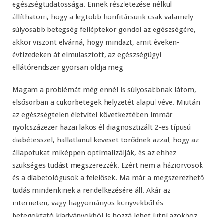
egészségtudatossága. Ennek részletezése nélkül
állíthatom, hogy a legtöbb honfitársunk csak valamely
súlyosabb betegség felléptekor gondol az egészségére,
akkor viszont elvárná, hogy mindazt, amit éveken-
évtizedeken át elmulasztott, az egészségügyi
ellátórendszer gyorsan oldja meg.
Magam a problémát még ennél is súlyosabbnak látom,
elsősorban a cukorbetegek helyzetét alapul véve. Miután
az egészségtelen életvitel következtében immár
nyolcszázezer hazai lakos él diagnosztizált 2-es típusú
diabétesszel, hallatlanul keveset törődnek azzal, hogy az
állapotukat miképpen optimalizálják, és az ehhez
szükséges tudást megszerezzék. Ezért nem a háziorvosok
és a diabetológusok a felelősek. Ma már a megszerezhető
tudás mindenkinek a rendelkezésére áll. Akár az
interneten, vagy hagyományos könyvekből és
betegoktató kiadványokból is hozzá lehet jutni azokhoz