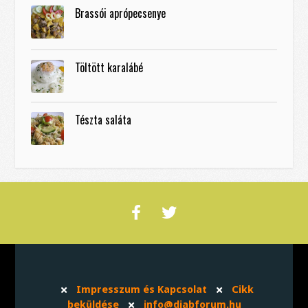
Brassói aprópecsenye
Töltött karalábé
Tészta saláta
Impresszum és Kapcsolat
Cikk
beküldése
info@diabforum.hu